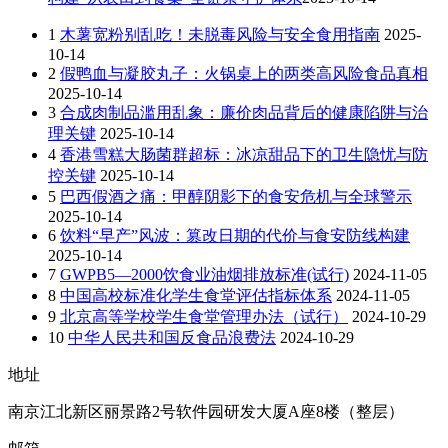
1
木薯宽粉别乱吃！未脱毒风险与安全食用指南
2025-
10-14
2
假鸭血与凝胶丸子：火锅桌上的两类高风险食品真相
2025-10-14
3
合成肉制品滥用乱象：廉价肉品背后的健康陷阱与治
理关键
2025-10-14
4
香港雪糕大肠菌群超标：冰凉甜品下的卫生隐忧与防
控关键
2025-10-14
5
巴西假酒之痛：甲醇阴影下的食安危机与全球警示
2025-10-14
6
饮料“早产”风波：篡改日期的代价与食安防线构建
2025-10-14
7
GWPB5—2000饮食业油烟排放标准(试行)
2024-11-05
8
中国高校标准化学生食堂评估指标体系
2024-11-05
9
北京高等学校学生食堂管理办法（试行）
2024-10-29
10
中华人民共和国反食品浪费法
2024-10-29
地址
南京江北新区丽景路2号软件园研发大厦A座8楼（整层）