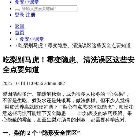
食安小课堂
登录
注册
返回
|
首页
/
食安小课堂
/
吃梨别马虎！霉变隐患、清洗误区这些安全点要知道
吃梨别马虎！霉变隐患、清洗误区这些安
全点要知道
2025-10-14 11:09:56
admin
382
梨因清甜多汁、能缓解秋燥，成为很多人秋冬的 “心头果”，
不管是生吃、煮梨水还是炖银耳，做法多样。但不少人觉得
“梨皮营养高就随便冲两下”“梨心有点黑挖掉就能吃”，却没注
意这些习惯可能埋下安全隐患 —— 比如表皮的农药残留、果
心隐蔽的霉菌，甚至生梨对肠胃的刺激，都需要科学应对。
一、梨的 2 个 “隐形安全雷区”