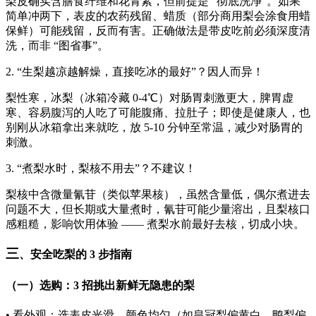
梨皮确实含膳食纤维和花青素，但前提是 “彻底洗净”。如果
简单冲两下，表皮的农药残留、蜡质（部分商用梨会涂食用蜡
保鲜）可能残留，反而有害。正确做法是带皮吃前必须深度清
洗，而非 “图省事”。
2. “生梨越凉越解燥，直接吃冰的最好”？因人而异！
梨性寒，冰梨（冰箱冷藏 0-4℃）对肠胃刺激更大，脾胃虚
寒、容易腹泻的人吃了可能腹痛、拉肚子；即使是健康人，也
别刚从冰箱拿出来就吃，放 5-10 分钟至常温，减少对肠胃的
刺激。
3. “煮梨水时，梨核不用去”？不建议！
梨核中含微量氰苷（类似苹果核），虽然含量低，偶尔煮进去
问题不大，但长期或大量煮时，氰苷可能少量溶出，且梨核口
感粗糙，影响饮用体验 —— 煮梨水前最好去核，切成小块。
三
、安全吃梨的 3 步指南
（一）选购：3 招挑出新鲜无隐患的梨
• 看外观：选表皮光滑、颜色均匀（如皇冠梨偏黄白、鸭梨偏