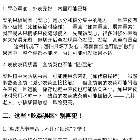
1. 果心霉变：外表完好，内里可能已坏
梨的果核周围（梨心）是水分和糖分集中的地方，一旦表皮有
微小破损（比如运输时磕碰），霉菌（如青霉菌、展青霉素）
就容易从果柄或果皮缝隙侵入，先腐蚀梨心。很多时候外表看
起来光滑无斑，但切开后会发现梨心发黑、发黏，甚至有霉点
—— 这种情况下，哪怕只坏了梨心，霉菌菌丝也可能扩散到
果肉中，整个梨都不能吃，否则可能引发肠胃不适。
2. 表皮农药残留：套袋梨也不能 “随便洗”
梨种植中为防病虫害，可能使用杀菌剂（如代森锰锌），虽然
多数会套袋（减少农药直接接触），但套袋前的农药可能附着
在表皮，且运输、储存过程中表皮也可能沾染灰尘。如果带皮
吃时只用水冲一下，残留的农药或杂质可能被摄入 —— 尤其
老人、小孩肠胃敏感，风险更高。
二、这些 “吃梨误区” 别再犯！
1. “梨皮营养丰富，不用仔细洗”？错！