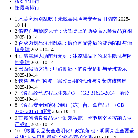
按浏览排行
按最新排行
1
木薯宽粉别乱吃！未脱毒风险与安全食用指南
2025-
10-14
2
假鸭血与凝胶丸子：火锅桌上的两类高风险食品真相
2025-10-14
3
合成肉制品滥用乱象：廉价肉品背后的健康陷阱与治
理关键
2025-10-14
4
香港雪糕大肠菌群超标：冰凉甜品下的卫生隐忧与防
控关键
2025-10-14
5
巴西假酒之痛：甲醇阴影下的食安危机与全球警示
2025-10-14
6
饮料“早产”风波：篡改日期的代价与食安防线构建
2025-10-14
7
《食品经营过程卫生规范》（GB 31621-2014）解读
2025-10-14
8
《食品安全国家标准鲜（冻）畜、禽产品》（GB
2707-2016）解读
2025-10-14
9
甘肃省清真食品认证新规实施：智能屠宰监控纳入认
证标准
2025-10-14
10
《校园食品安全透明化》政策落地：明厨亮灶全覆盖
构建“从农田到餐桌”全链条守护体系​
2025-10-14