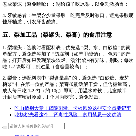
煮成梨泥（避免噎呛）；别给孩子吃冰梨，以免刺激肠胃；
4. 牙敏感者：生梨含少量果酸，吃完后及时漱口，避免果酸腐
蚀牙釉质，引发牙齿酸痛。
五、梨加工品（梨罐头、梨膏）的食用注意
1. 梨罐头：选购时看配料表，优先选 “梨、水、白砂糖” 的简
单配方，避免选添加了 “防腐剂（如苯甲酸钠）、色素” 的产
品；打开后如果发现梨块软烂、汤汁浑浊有异味，别吃；每次
吃 1-2 块即可，别过量（含糖量较高）；
2. 梨膏：选配料表中 “梨含量高” 的，避免选 “白砂糖、麦芽
糖浆” 排在第一位的产品；梨膏虽能缓解干燥，但含糖量高，
成人每日吃 1-2 勺（约 10g）即可，用温水冲饮，儿童减半；
开封后需密封冷藏，1 个月内吃完，避免发霉。
吃山楂别大意！鞣酸刺激、卡核风险这些安全点要记牢
吃杨桃先看这个！肾毒性风险、食用禁忌一次讲清