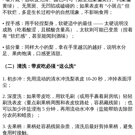
黄绿）、无黑斑、无凹陷或磕碰的；如果表皮有 “小斑点” 但
不软烂，多是生长过程中的自然现象，不影响食用；
• 捏手感：用手轻捏梨身，软硬适中的最佳 —— 太硬说明没
成熟（吃着酸涩，且鞣酸含量高），太软则可能已变质（捏着
有 “软烂感”，甚至能闻到酒味）；
• 掂分量：同样大小的梨，拿在手里越沉的越好，说明水分
足、果肉饱满，口感更清甜。
（二）清洗：带皮吃必须 “这么洗”
1. 初步冲：先用流动的清水冲洗梨表皮 10-20 秒，冲掉表面浮
尘；
2. 深度洗：如果带皮吃，用软毛刷（或用手裹着厨房纸）轻轻
刷洗表皮（重点刷果柄周围和表皮纹路处，容易藏残留）；也
可以加少许盐浸泡 5 分钟，再用流动水冲净（盐能帮助去除部
分农药和蜡质）；
3. 去果柄：果柄处容易残留杂质，清洗后最好剪掉果柄，避免
食用时接触。