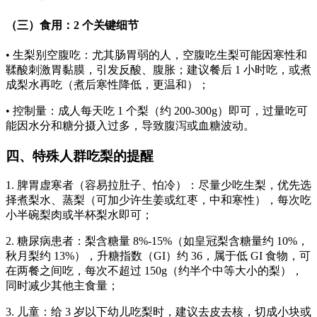
（三）食用：2 个关键细节
• 生梨别空腹吃：尤其肠胃弱的人，空腹吃生梨可能因寒性和
鞣酸刺激胃黏膜，引发反酸、腹胀；建议餐后 1 小时吃，或煮
成梨水再吃（煮后寒性降低，更温和）；
• 控制量：成人每天吃 1 个梨（约 200-300g）即可，过量吃可
能因水分和糖分摄入过多，导致腹泻或血糖波动。
四、特殊人群吃梨的提醒
1. 脾胃虚寒者（容易拉肚子、怕冷）：尽量少吃生梨，优先选
择煮梨水、蒸梨（可加少许生姜或红枣，中和寒性），每次吃
小半碗梨肉或半杯梨水即可；
2. 糖尿病患者：梨含糖量 8%-15%（如皇冠梨含糖量约 10%，
秋月梨约 13%），升糖指数（GI）约 36，属于低 GI 食物，可
在两餐之间吃，每次不超过 150g（约半个中等大小的梨），
同时减少其他主食量；
3. 儿童：给 3 岁以下幼儿吃梨时，建议去皮去核，切成小块或