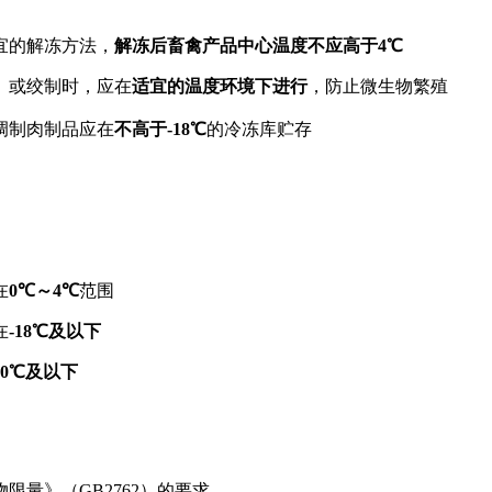
宜的解冻方法，
解冻后畜禽产品中心温度不应高于4℃
）或绞制时，应在
适宜的温度环境下进行
，防止微生物繁殖
调制肉制品应在
不高于-18℃
的冷冻库贮存
在
0℃～4℃
范围
在
-18℃及以下
0℃及以下
量》（GB2762）的要求。