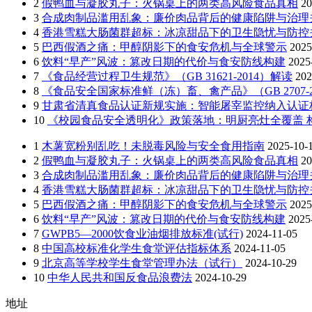
2
假鸭血与凝胶丸子：火锅桌上的两类高风险食品真相
20
3
合成肉制品滥用乱象：廉价肉品背后的健康陷阱与治理
4
香港雪糕大肠菌群超标：冰凉甜品下的卫生隐忧与防控
5
巴西假酒之痛：甲醇阴影下的食安危机与全球警示
2025
6
饮料“早产”风波：篡改日期的代价与食安防线构建
2025
7
《食品经营过程卫生规范》（GB 31621-2014）解读
202
8
《食品安全国家标准鲜（冻）畜、禽产品》（GB 2707-2
9
甘肃省清真食品认证新规实施：智能屠宰监控纳入认证
10
《校园食品安全透明化》政策落地：明厨亮灶全覆盖 构
1
木薯宽粉别乱吃！未脱毒风险与安全食用指南
2025-10-
2
假鸭血与凝胶丸子：火锅桌上的两类高风险食品真相
20
3
合成肉制品滥用乱象：廉价肉品背后的健康陷阱与治理
4
香港雪糕大肠菌群超标：冰凉甜品下的卫生隐忧与防控
5
巴西假酒之痛：甲醇阴影下的食安危机与全球警示
2025
6
饮料“早产”风波：篡改日期的代价与食安防线构建
2025
7
GWPB5—2000饮食业油烟排放标准(试行)
2024-11-05
8
中国高校标准化学生食堂评估指标体系
2024-11-05
9
北京高等学校学生食堂管理办法（试行）
2024-10-29
10
中华人民共和国反食品浪费法
2024-10-29
地址