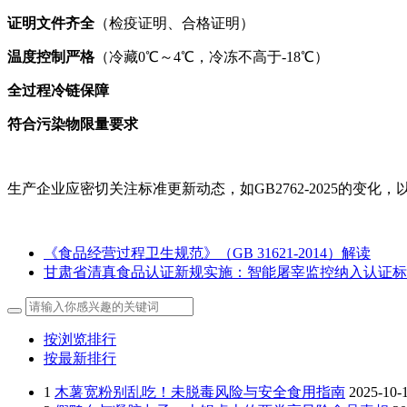
证明文件齐全
（检疫证明、合格证明）
温度控制严格
（冷藏0℃～4℃，冷冻不高于-18℃）
全过程冷链保障
符合污染物限量要求
生产企业应密切关注标准更新动态，如GB2762-2025的
《食品经营过程卫生规范》（GB 31621-2014）解读
甘肃省清真食品认证新规实施：智能屠宰监控纳入认证标
按浏览排行
按最新排行
1
木薯宽粉别乱吃！未脱毒风险与安全食用指南
2025-10-