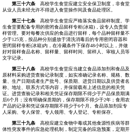
第三十六条
高校学生食堂应建立安全保卫制度，非食堂
从业人员未经允许不得进入食堂操作间及食品处理区。
第三十七条
高校学生食堂应严格落实食品留样制度。学
生食堂要配备专用的密闭食品留样专柜(冰箱)，设专人负责留
样管理。要对每餐次供应的食品进行留样，每个品种留样量不
少于125克，按品种分别盛放于清洗消毒后的专用密闭容器和
密闭留样专柜(冰箱)内，在冷藏条件下保存48小时以上，并做
好对留样食品名称、留样量、留样时间、留样人、审核人员等
文字记录。
第三十八条
高校学生食堂应当建立食品添加剂和食品及
原材料采购进货查验记录制度，如实准确记录名称、规格、数
量、生产日期或者生产批号、保质期、进货日期以及供货者名
称、地址、联系方式等内容，并保留载有上述信息的相关凭
证。进货查验记录和相关凭证保存期限不得少于产品保质期满
后6个月；没有明确保质期的，保存期限不得少于2年；食用农
产品的记录和凭证保存期限不得少于6个月。食品添加剂应专
人采购、专人保管、专人领用、专人登记、专柜保存。
第三十九条
高校应建立食物中毒或其他食源性疾病等群
体性突发事件的应急处理机制，制定完备的应急预案，定期开