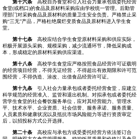
第十六条
高校自办食堂和引入社会力量承包或委托经营
食堂(或档口)的食品及原材料采购应由学校统一管理。后勤管
理部门对采购食品及原材料的质量卫生安全负责。严格禁止采
购“三无”产品，严格杜绝腐烂变质食品及原材料进入学生食
堂。
第十七条
高校应结合学生食堂原材料采购和供应实际，
积极开展源头采购、规模采购，减少流通环节，降低采购成
本，形成稳定的原材料采购供应渠道。
第十八条
高校学生食堂应严格按照食品经营许可证载明
的经营项目经营，不得无证经营，不得超出有效期限和许可范
围经营，不得伪造、涂改、出借食品经营许可证。
第十九条
引入社会力量承包或者委托经营食堂，应建立
科学规范的经营准入、监管和退出机制。对拟承包或者委托经
营学生食堂的社会餐饮服务单位，应对其经营能力、管理水
平、技术水平、企业资质、社会信誉、服务承诺、服务质量、
人员素质和健康状况以及抵抗市场风险能力等进行资质审定
后，以招投标方式公开选择。
第二十条
高校应与承包方或受委托经营方依法签订合
同，明确双方在食堂管理服务、稳控饭菜质量和价格以及食品