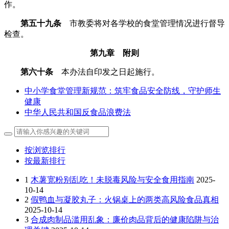
作。
第五十九条
市教委将对各学校的食堂管理情况进行督导
检查。
第九章 附则
第六十条
本办法自印发之日起施行。
中小学食堂管理新规范：筑牢食品安全防线，守护师生
健康
中华人民共和国反食品浪费法
按浏览排行
按最新排行
1
木薯宽粉别乱吃！未脱毒风险与安全食用指南
2025-
10-14
2
假鸭血与凝胶丸子：火锅桌上的两类高风险食品真相
2025-10-14
3
合成肉制品滥用乱象：廉价肉品背后的健康陷阱与治