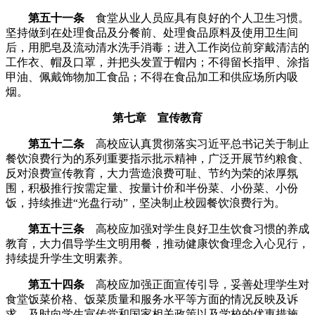
第五十一条
食堂从业人员应具有良好的个人卫生习惯。
坚持做到在处理食品及分餐前、处理食品原料及使用卫生间
后，用肥皂及流动清水洗手消毒；进入工作岗位前穿戴清洁的
工作衣、帽及口罩，并把头发置于帽内；不得留长指甲、涂指
甲油、佩戴饰物加工食品；不得在食品加工和供应场所内吸
烟。
第七章 宣传教育
第五十二条
高校应认真贯彻落实习近平总书记关于制止
餐饮浪费行为的系列重要指示批示精神，广泛开展节约粮食、
反对浪费宣传教育，大力营造浪费可耻、节约为荣的浓厚氛
围，积极推行按需定量、按量计价和半份菜、小份菜、小份
饭，持续推进“光盘行动”，坚决制止校园餐饮浪费行为。
第五十三条
高校应加强对学生良好卫生饮食习惯的养成
教育，大力倡导学生文明用餐，推动健康饮食理念入心见行，
持续提升学生文明素养。
第五十四条
高校应加强正面宣传引导，妥善处理学生对
食堂饭菜价格、饭菜质量和服务水平等方面的情况反映及诉
求，及时向学生宣传党和国家相关政策以及学校的优惠措施，