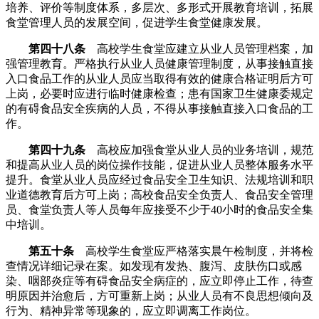
培养、评价等制度体系，多层次、多形式开展教育培训，拓展
食堂管理人员的发展空间，促进学生食堂健康发展。
第四十八条
高校学生食堂应建立从业人员管理档案，加
强管理教育。严格执行从业人员健康管理制度，从事接触直接
入口食品工作的从业人员应当取得有效的健康合格证明后方可
上岗，必要时应进行临时健康检查；患有国家卫生健康委规定
的有碍食品安全疾病的人员，不得从事接触直接入口食品的工
作。
第四十九条
高校应加强食堂从业人员的业务培训，规范
和提高从业人员的岗位操作技能，促进从业人员整体服务水平
提升。食堂从业人员应经过食品安全卫生知识、法规培训和职
业道德教育后方可上岗；高校食品安全负责人、食品安全管理
员、食堂负责人等人员每年应接受不少于40小时的食品安全集
中培训。
第五十条
高校学生食堂应严格落实晨午检制度，并将检
查情况详细记录在案。如发现有发热、腹泻、皮肤伤口或感
染、咽部炎症等有碍食品安全病症的，应立即停止工作，待查
明原因并治愈后，方可重新上岗；从业人员有不良思想倾向及
行为、精神异常等现象的，应立即调离工作岗位。