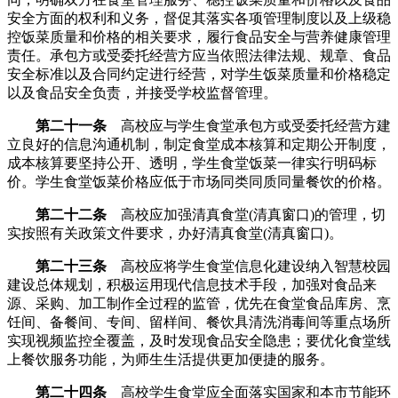
安全方面的权利和义务，督促其落实各项管理制度以及上级稳
控饭菜质量和价格的相关要求，履行食品安全与营养健康管理
责任。承包方或受委托经营方应当依照法律法规、规章、食品
安全标准以及合同约定进行经营，对学生饭菜质量和价格稳定
以及食品安全负责，并接受学校监督管理。
第二十一条
高校应与学生食堂承包方或受委托经营方建
立良好的信息沟通机制，制定食堂成本核算和定期公开制度，
成本核算要坚持公开、透明，学生食堂饭菜一律实行明码标
价。学生食堂饭菜价格应低于市场同类同质同量餐饮的价格。
第二十二条
高校应加强清真食堂(清真窗口)的管理，切
实按照有关政策文件要求，办好清真食堂(清真窗口)。
第二十三条
高校应将学生食堂信息化建设纳入智慧校园
建设总体规划，积极运用现代信息技术手段，加强对食品来
源、采购、加工制作全过程的监管，优先在食堂食品库房、烹
饪间、备餐间、专间、留样间、餐饮具清洗消毒间等重点场所
实现视频监控全覆盖，及时发现食品安全隐患；要优化食堂线
上餐饮服务功能，为师生生活提供更加便捷的服务。
第二十四条
高校学生食堂应全面落实国家和本市节能环