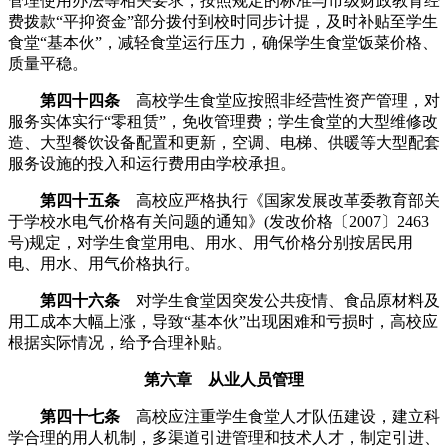
管理使用办法等相关要求，按照规定的标准与市级财政教育经
费拨款“平抑资金”部分拨付到校时同步计提，及时补贴至学生
食堂“基本伙”，减轻食堂运行压力，确保学生食堂饭菜价格、
质量平稳。
第四十四条
高校学生食堂应按照非经营性资产管理，对
服务实体实行“零租赁”，免收管理费；学生食堂的大型维修改
造、大型餐饮设备配置和更新，空调、电梯、供暖等大型配套
服务设施的投入和运行费用由学校承担。
第四十五条
高校应严格执行《国家发展改革委教育部关
于学校水电气价格有关问题的通知》(发改价格〔2007〕2463
号)规定，对学生食堂用电、用水、用气价格分别按居民用
电、用水、用气价格执行。
第四十六条
对学生食堂因突发公共疫情、食品原材料及
用工成本大幅上涨，导致“基本伙”出现困难和亏损时，高校应
根据实际情况，给予合理补贴。
第六章 从业人员管理
第四十七条
高校应注重学生食堂人才队伍建设，建立科
学合理的用人机制，多渠道引进管理和技术人才，制定引进、