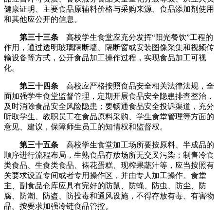
健康证明、主要食品原辅料价格与采购来源、食品添加剂使用
和其他应公开的信息。
第三十三条
高校学生食堂应充分发挥“阳光餐饮”工程的
作用，通过透明玻璃隔断墙、隔断窗或安装图像采集和视频传
输设备等方式，公开食品加工操作过程，实现食品加工可视
化。
第三十四条
高校应严格按照食品安全相关法律法规，全
面加强学生食堂监督管理，定期开展食品安全隐患排查整治，
及时消除食品安全风险隐患；要畅通食品安全投诉渠道，充分
听取学生、教职员工在食品原料采购、学生食堂管理等方面的
意见、建议，保障师生员工的知情权和监督权。
第三十五条
高校学生食堂加工场所要按原料、半成品的
顺序进行流程布局，生熟食品存放场所无交叉污染；制售冷食
类食品、生食类食品、裱花蛋糕、现榨果蔬汁等，应当按照有
关要求设置专间或者专用操作区，并由专人加工操作。食堂
主、副食品仓库应具有完好的防鼠、防蝇、防虫、防尘、防
腐、防潮、防盗、防投毒和通风设施，不得存放有毒、有害物
品。按要求加强冷链食品管控。