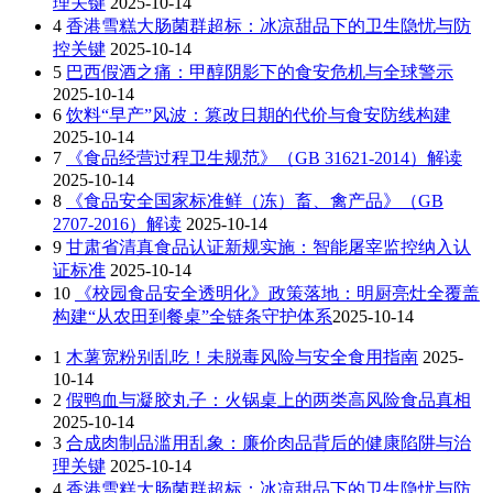
理关键
2025-10-14
4
香港雪糕大肠菌群超标：冰凉甜品下的卫生隐忧与防
控关键
2025-10-14
5
巴西假酒之痛：甲醇阴影下的食安危机与全球警示
2025-10-14
6
饮料“早产”风波：篡改日期的代价与食安防线构建
2025-10-14
7
《食品经营过程卫生规范》（GB 31621-2014）解读
2025-10-14
8
《食品安全国家标准鲜（冻）畜、禽产品》（GB
2707-2016）解读
2025-10-14
9
甘肃省清真食品认证新规实施：智能屠宰监控纳入认
证标准
2025-10-14
10
《校园食品安全透明化》政策落地：明厨亮灶全覆盖
构建“从农田到餐桌”全链条守护体系​
2025-10-14
1
木薯宽粉别乱吃！未脱毒风险与安全食用指南
2025-
10-14
2
假鸭血与凝胶丸子：火锅桌上的两类高风险食品真相
2025-10-14
3
合成肉制品滥用乱象：廉价肉品背后的健康陷阱与治
理关键
2025-10-14
4
香港雪糕大肠菌群超标：冰凉甜品下的卫生隐忧与防