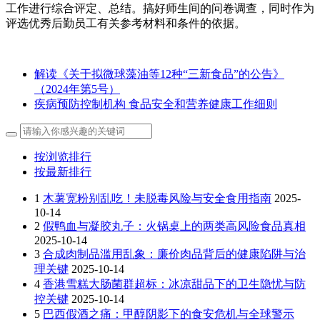
工作进行综合评定、总结。搞好师生间的问卷调查，同时作为
评选优秀后勤员工有关参考材料和条件的依据。
解读《关于拟微球藻油等12种“三新食品”的公告》
（2024年第5号）
疾病预防控制机构 食品安全和营养健康工作细则
按浏览排行
按最新排行
1
木薯宽粉别乱吃！未脱毒风险与安全食用指南
2025-
10-14
2
假鸭血与凝胶丸子：火锅桌上的两类高风险食品真相
2025-10-14
3
合成肉制品滥用乱象：廉价肉品背后的健康陷阱与治
理关键
2025-10-14
4
香港雪糕大肠菌群超标：冰凉甜品下的卫生隐忧与防
控关键
2025-10-14
5
巴西假酒之痛：甲醇阴影下的食安危机与全球警示