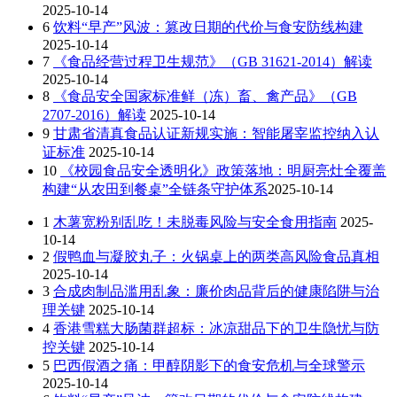
2025-10-14
6
饮料“早产”风波：篡改日期的代价与食安防线构建
2025-10-14
7
《食品经营过程卫生规范》（GB 31621-2014）解读
2025-10-14
8
《食品安全国家标准鲜（冻）畜、禽产品》（GB
2707-2016）解读
2025-10-14
9
甘肃省清真食品认证新规实施：智能屠宰监控纳入认
证标准
2025-10-14
10
《校园食品安全透明化》政策落地：明厨亮灶全覆盖
构建“从农田到餐桌”全链条守护体系​
2025-10-14
1
木薯宽粉别乱吃！未脱毒风险与安全食用指南
2025-
10-14
2
假鸭血与凝胶丸子：火锅桌上的两类高风险食品真相
2025-10-14
3
合成肉制品滥用乱象：廉价肉品背后的健康陷阱与治
理关键
2025-10-14
4
香港雪糕大肠菌群超标：冰凉甜品下的卫生隐忧与防
控关键
2025-10-14
5
巴西假酒之痛：甲醇阴影下的食安危机与全球警示
2025-10-14