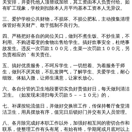
关安排，并委托他人顶替或加班，其工资由本人负责付给。如
有旷工现象，学校则扣除本人月平均基本工资本人无异议。
三、爱护学校公共财物，不损坏、不损公肥私，主动搜集清理
保管好有关财产、敢于抵制不良行为。
四、严格把好各自的岗位关口，做到不煮生饭、不炒生菜，不
利用、不购进霉变的食物出售给学生。搞好炊事安全，杜绝事
故发生。违反一次罚款１００元，生菜一次罚款１００元，另
负责相应的｀有关责任。
五、搞好优质服务，不呵斥学生，一切想着、为着服务于师
生，做到不厌其烦，不乱发脾气，了解学生、关爱学生，耐心
细致、体贴入微，让师生满意，让家长放心。
六、各自分管的卫生地段要切实负好责值好日，每天做到清洁
卫生。（如发现未清扫每天罚款５－－１０元）的，
七、补课按轮流值日，并做好交换班工作，传保持餐厅食堂清
洁卫生，用具摆放有序，值完日后锁好门并交有关人员管理。
八、各月除完成好本职工作以外，加强好相互间的密切合作和
联系，使整理工作有头有尾，有始有终，学期尾或月底对以上