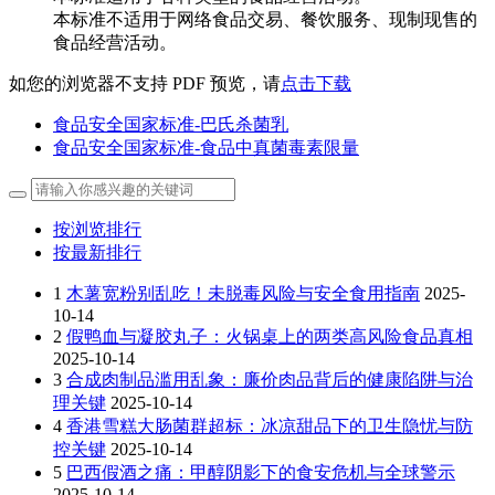
本标准不适用于网络食品交易、餐饮服务、现制现售的
食品经营活动。
如您的浏览器不支持 PDF 预览，请
点击下载
食品安全国家标准-巴氏杀菌乳
食品安全国家标准-食品中真菌毒素限量
按浏览排行
按最新排行
1
木薯宽粉别乱吃！未脱毒风险与安全食用指南
2025-
10-14
2
假鸭血与凝胶丸子：火锅桌上的两类高风险食品真相
2025-10-14
3
合成肉制品滥用乱象：廉价肉品背后的健康陷阱与治
理关键
2025-10-14
4
香港雪糕大肠菌群超标：冰凉甜品下的卫生隐忧与防
控关键
2025-10-14
5
巴西假酒之痛：甲醇阴影下的食安危机与全球警示
2025-10-14