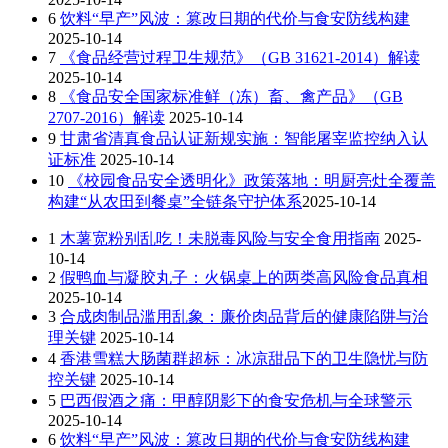
6
饮料“早产”风波：篡改日期的代价与食安防线构建
2025-10-14
7
《食品经营过程卫生规范》（GB 31621-2014）解读
2025-10-14
8
《食品安全国家标准鲜（冻）畜、禽产品》（GB
2707-2016）解读
2025-10-14
9
甘肃省清真食品认证新规实施：智能屠宰监控纳入认
证标准
2025-10-14
10
《校园食品安全透明化》政策落地：明厨亮灶全覆盖
构建“从农田到餐桌”全链条守护体系​
2025-10-14
1
木薯宽粉别乱吃！未脱毒风险与安全食用指南
2025-
10-14
2
假鸭血与凝胶丸子：火锅桌上的两类高风险食品真相
2025-10-14
3
合成肉制品滥用乱象：廉价肉品背后的健康陷阱与治
理关键
2025-10-14
4
香港雪糕大肠菌群超标：冰凉甜品下的卫生隐忧与防
控关键
2025-10-14
5
巴西假酒之痛：甲醇阴影下的食安危机与全球警示
2025-10-14
6
饮料“早产”风波：篡改日期的代价与食安防线构建