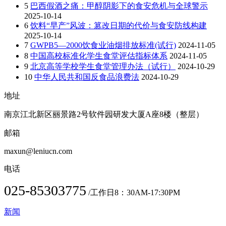
5
巴西假酒之痛：甲醇阴影下的食安危机与全球警示
2025-10-14
6
饮料“早产”风波：篡改日期的代价与食安防线构建
2025-10-14
7
GWPB5—2000饮食业油烟排放标准(试行)
2024-11-05
8
中国高校标准化学生食堂评估指标体系
2024-11-05
9
北京高等学校学生食堂管理办法（试行）
2024-10-29
10
中华人民共和国反食品浪费法
2024-10-29
地址
南京江北新区丽景路2号软件园研发大厦A座8楼（整层）
邮箱
maxun@leniucn.com
电话
025-85303775
/工作日8：30AM-17:30PM
新闻