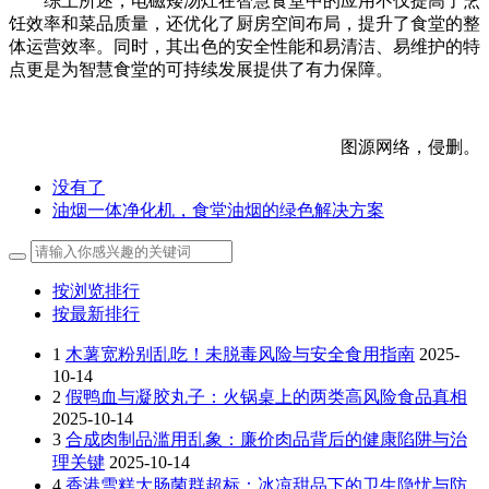
综上所述，电磁矮汤灶在智慧食堂中的应用不仅提高了烹
饪效率和菜品质量，还优化了厨房空间布局，提升了食堂的整
体运营效率。同时，其出色的安全性能和易清洁、易维护的特
点更是为智慧食堂的可持续发展提供了有力保障。
图源网络，侵删。
没有了
油烟一体净化机，食堂油烟的绿色解决方案
按浏览排行
按最新排行
1
木薯宽粉别乱吃！未脱毒风险与安全食用指南
2025-
10-14
2
假鸭血与凝胶丸子：火锅桌上的两类高风险食品真相
2025-10-14
3
合成肉制品滥用乱象：廉价肉品背后的健康陷阱与治
理关键
2025-10-14
4
香港雪糕大肠菌群超标：冰凉甜品下的卫生隐忧与防