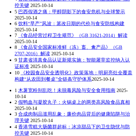
控关键
2025-10-14
5
巴西假酒之痛：甲醇阴影下的食安危机与全球警示
2025-10-14
6
饮料“早产”风波：篡改日期的代价与食安防线构建
2025-10-14
7
《食品经营过程卫生规范》（GB 31621-2014）解读
2025-10-14
8
《食品安全国家标准鲜（冻）畜、禽产品》（GB
2707-2016）解读
2025-10-14
9
甘肃省清真食品认证新规实施：智能屠宰监控纳入认
证标准
2025-10-14
10
《校园食品安全透明化》政策落地：明厨亮灶全覆盖
构建“从农田到餐桌”全链条守护体系​
2025-10-14
1
木薯宽粉别乱吃！未脱毒风险与安全食用指南
2025-
10-14
2
假鸭血与凝胶丸子：火锅桌上的两类高风险食品真相
2025-10-14
3
合成肉制品滥用乱象：廉价肉品背后的健康陷阱与治
理关键
2025-10-14
4
香港雪糕大肠菌群超标：冰凉甜品下的卫生隐忧与防
控关键
2025-10-14