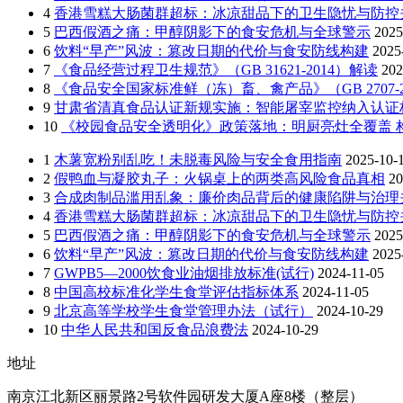
4
香港雪糕大肠菌群超标：冰凉甜品下的卫生隐忧与防控
5
巴西假酒之痛：甲醇阴影下的食安危机与全球警示
2025
6
饮料“早产”风波：篡改日期的代价与食安防线构建
2025
7
《食品经营过程卫生规范》（GB 31621-2014）解读
202
8
《食品安全国家标准鲜（冻）畜、禽产品》（GB 2707-2
9
甘肃省清真食品认证新规实施：智能屠宰监控纳入认证
10
《校园食品安全透明化》政策落地：明厨亮灶全覆盖 构
1
木薯宽粉别乱吃！未脱毒风险与安全食用指南
2025-10-
2
假鸭血与凝胶丸子：火锅桌上的两类高风险食品真相
20
3
合成肉制品滥用乱象：廉价肉品背后的健康陷阱与治理
4
香港雪糕大肠菌群超标：冰凉甜品下的卫生隐忧与防控
5
巴西假酒之痛：甲醇阴影下的食安危机与全球警示
2025
6
饮料“早产”风波：篡改日期的代价与食安防线构建
2025
7
GWPB5—2000饮食业油烟排放标准(试行)
2024-11-05
8
中国高校标准化学生食堂评估指标体系
2024-11-05
9
北京高等学校学生食堂管理办法（试行）
2024-10-29
10
中华人民共和国反食品浪费法
2024-10-29
地址
南京江北新区丽景路2号软件园研发大厦A座8楼（整层）