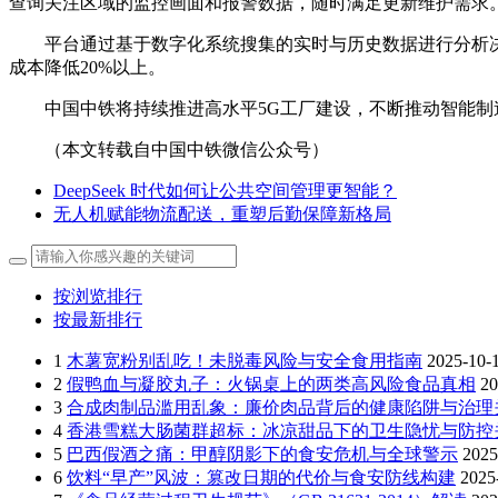
查询关注区域的监控画面和报警数据，随时满足更新维护需求
平台通过基于数字化系统搜集的实时与历史数据进行分析
成本降低20%以上。
中国中铁将持续推进高水平5G工厂建设，不断推动智能
（本文转载自中国中铁微信公众号）
DeepSeek 时代如何让公共空间管理更智能？
无人机赋能物流配送，重塑后勤保障新格局
按浏览排行
按最新排行
1
木薯宽粉别乱吃！未脱毒风险与安全食用指南
2025-10-
2
假鸭血与凝胶丸子：火锅桌上的两类高风险食品真相
20
3
合成肉制品滥用乱象：廉价肉品背后的健康陷阱与治理
4
香港雪糕大肠菌群超标：冰凉甜品下的卫生隐忧与防控
5
巴西假酒之痛：甲醇阴影下的食安危机与全球警示
2025
6
饮料“早产”风波：篡改日期的代价与食安防线构建
2025