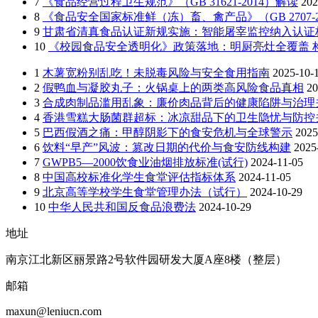
7
《食品经营过程卫生规范》（GB 31621-2014）解读
202
8
《食品安全国家标准鲜（冻）畜、禽产品》（GB 2707-2
9
甘肃省清真食品认证新规实施：智能屠宰监控纳入认证
10
《校园食品安全透明化》政策落地：明厨亮灶全覆盖 构
1
木薯宽粉别乱吃！未脱毒风险与安全食用指南
2025-10-
2
假鸭血与凝胶丸子：火锅桌上的两类高风险食品真相
20
3
合成肉制品滥用乱象：廉价肉品背后的健康陷阱与治理
4
香港雪糕大肠菌群超标：冰凉甜品下的卫生隐忧与防控
5
巴西假酒之痛：甲醇阴影下的食安危机与全球警示
2025
6
饮料“早产”风波：篡改日期的代价与食安防线构建
2025
7
GWPB5—2000饮食业油烟排放标准(试行)
2024-11-05
8
中国高校标准化学生食堂评估指标体系
2024-11-05
9
北京高等学校学生食堂管理办法（试行）
2024-10-29
10
中华人民共和国反食品浪费法
2024-10-29
地址
南京江北新区丽景路2号软件园研发大厦A座8楼（整层）
邮箱
maxun@leniucn.com