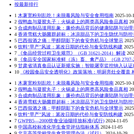
按最新排行
1
木薯宽粉别乱吃！未脱毒风险与安全食用指南
2025-10-
2
假鸭血与凝胶丸子：火锅桌上的两类高风险食品真相
20
3
合成肉制品滥用乱象：廉价肉品背后的健康陷阱与治理
4
香港雪糕大肠菌群超标：冰凉甜品下的卫生隐忧与防控
5
巴西假酒之痛：甲醇阴影下的食安危机与全球警示
2025
6
饮料“早产”风波：篡改日期的代价与食安防线构建
2025
7
《食品经营过程卫生规范》（GB 31621-2014）解读
202
8
《食品安全国家标准鲜（冻）畜、禽产品》（GB 2707-2
9
甘肃省清真食品认证新规实施：智能屠宰监控纳入认证
10
《校园食品安全透明化》政策落地：明厨亮灶全覆盖 构
1
木薯宽粉别乱吃！未脱毒风险与安全食用指南
2025-10-
2
假鸭血与凝胶丸子：火锅桌上的两类高风险食品真相
20
3
合成肉制品滥用乱象：廉价肉品背后的健康陷阱与治理
4
香港雪糕大肠菌群超标：冰凉甜品下的卫生隐忧与防控
5
巴西假酒之痛：甲醇阴影下的食安危机与全球警示
2025
6
饮料“早产”风波：篡改日期的代价与食安防线构建
2025
7
GWPB5—2000饮食业油烟排放标准(试行)
2024-11-05
8
中国高校标准化学生食堂评估指标体系
2024-11-05
9
北京高等学校学生食堂管理办法（试行）
2024-10-29