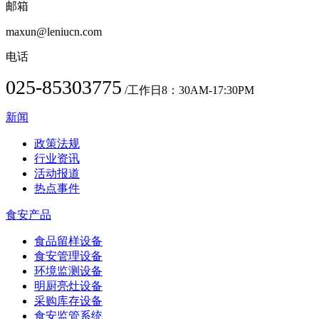
邮箱
maxun@leniucn.com
电话
025-85303775
/工作日8：30AM-17:30PM
新闻
政策法规
行业资讯
活动报道
热点事件
食安产品
食品留样设备
食安管理设备
环境监测设备
明厨亮灶设备
采购库存设备
食安监管系统