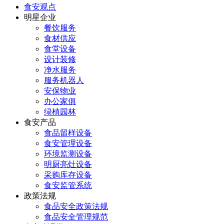
食安观点
明星企业
餐饮服务
食材供应
食堂设备
设计装修
净水服务
服务机器人
安保物业
办公家俱
绿植园林
食安产品
食品留样设备
食安管理设备
环境监测设备
明厨亮灶设备
采购库存设备
食安监管系统
政策法规
食品安全政策法规
食品安全管理规范