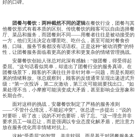
好的口碑。
团餐与餐饮：两种截然不同的逻辑
在餐饮行业，团餐与其
他餐饮形式有着本质的区别。传统餐饮的顾客可以自由选择餐
厅、菜品和服务，而团餐则不同——用餐者往往是被动接受的
一方，他们无法决定在哪里吃、吃什么，甚至可能对餐食价
格、口味、服务节奏都没有话语权。正是这种“被动消费”的特
性，让团餐服务面临着更高的要求和更复杂的情绪管理挑战。
安馨餐饮创始人张总对此深有感触：“做团餐，得受得起
委屈。”这句话看似简单，却道出了团餐行业的服务真谛。在
团餐场景下，顾客的不满往往并非针对单一问题，而是长期积
累的情绪释放。张总观察到，顾客的反馈通常呈现出递进式升
级：“第一次投诉，第二次激动，第三次可能就要找出口。”如
果处理不当，小摩擦可能演变成大矛盾，甚至影响企业形象和
长期合作。
面对这样的挑战，安馨餐饮制定了严格的服务准则
——“不管什么情况，不能起冲突”。张总进一步提出：“说的
对要听，听了改；说的不对也要听，听了忘。”这一理念并非
要求员工一味忍让，而是强调以专业态度化解矛盾，把注意力
放在服务优化而非情绪对抗上。
这种“受委屈”的智慧，并非软弱，而是基于对团餐服务本