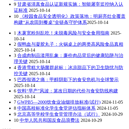
9
甘肃省清真食品认证新规实施：智能屠宰监控纳入认
证标准
2025-10-14
10
《校园食品安全透明化》政策落地：明厨亮灶全覆盖
构建“从农田到餐桌”全链条守护体系​
2025-10-14
1
木薯宽粉别乱吃！未脱毒风险与安全食用指南
2025-
10-14
2
假鸭血与凝胶丸子：火锅桌上的两类高风险食品真相
2025-10-14
3
合成肉制品滥用乱象：廉价肉品背后的健康陷阱与治
理关键
2025-10-14
4
香港雪糕大肠菌群超标：冰凉甜品下的卫生隐忧与防
控关键
2025-10-14
5
巴西假酒之痛：甲醇阴影下的食安危机与全球警示
2025-10-14
6
饮料“早产”风波：篡改日期的代价与食安防线构建
2025-10-14
7
GWPB5—2000饮食业油烟排放标准(试行)
2024-11-05
8
中国高校标准化学生食堂评估指标体系
2024-11-05
9
北京高等学校学生食堂管理办法（试行）
2024-10-29
10
中华人民共和国反食品浪费法
2024-10-29