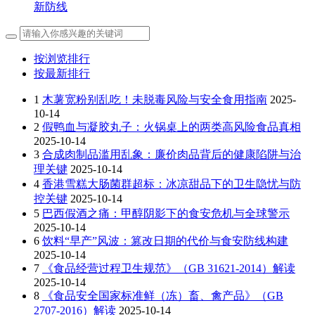
新防线
按浏览排行
按最新排行
1
木薯宽粉别乱吃！未脱毒风险与安全食用指南
2025-
10-14
2
假鸭血与凝胶丸子：火锅桌上的两类高风险食品真相
2025-10-14
3
合成肉制品滥用乱象：廉价肉品背后的健康陷阱与治
理关键
2025-10-14
4
香港雪糕大肠菌群超标：冰凉甜品下的卫生隐忧与防
控关键
2025-10-14
5
巴西假酒之痛：甲醇阴影下的食安危机与全球警示
2025-10-14
6
饮料“早产”风波：篡改日期的代价与食安防线构建
2025-10-14
7
《食品经营过程卫生规范》（GB 31621-2014）解读
2025-10-14
8
《食品安全国家标准鲜（冻）畜、禽产品》（GB
2707-2016）解读
2025-10-14