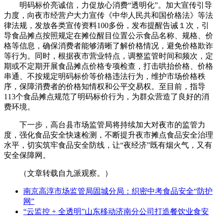
明码标价亮诚信，力促放心消费“透明化”。加大宣传引导
力度，向夜市经营户大力宣传《中华人民共和国价格法》等法
律法规，发放各类宣传资料100多份，发布提醒告诫１次，引
导食品摊点按照规定在摊位醒目位置公示食品名称、规格、价
格等信息，确保消费者能够清晰了解价格情况，避免价格欺诈
等行为。同时，根据夜市营业特点，调整监管时间和频次，定
期或不定期开展食品摊点价格专项检查，打击哄抬价格、价格
串通、不按规定明码标价等价格违法行为，维护市场价格秩
序，保障消费者的价格知情权和公平交易权。至目前，指导
113个食品摊点规范了明码标价行为，为群众营造了良好的消
费环境。
下一步，高台县市场监管局将持续加大对夜市的监管力
度，强化食品安全快速检测，不断提升夜市摊点食品安全治理
水平，切实筑牢食品安全防线，让“夜经济”既有烟火气，又有
安全保障网。
（文章转载自九派观察。）
南京高淳市场监管局固城分局：织密中考食品安全“防护
网”
“云监控 + 全透明”山东移动济南分公司打造餐饮业食安