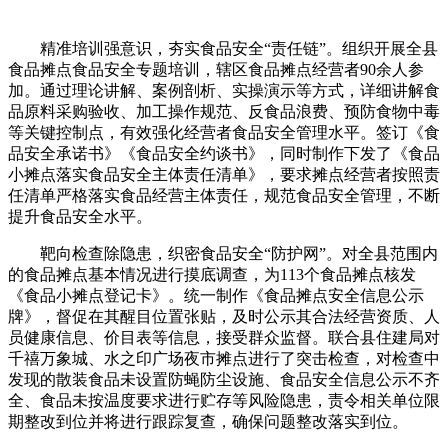
精准培训强意识，夯实食品安全“责任链”。组织开展全县
食品摊点食品安全专题培训，辖区食品摊点经营者90余人参
加。通过理论讲解、案例剖析、实操演示等方式，详细讲解食
品原料采购验收、加工操作规范、反食品浪费、预防食物中毒
等关键控制点，有效强化经营者食品安全管理水平。签订《食
品安全承诺书》《食品安全约谈书》，同时制作下发了《食品
小摊点落实食品安全主体责任清单》，要求摊点经营者按照责
任清单严格落实食品经营主体责任，规范食品安全管理，不断
提升食品安全水平。
靶向检查除隐患，织密食品安全“防护网”。对全县范围内
的食品摊点基本情况进行摸底调查，为113个食品摊点核发
《食品小摊点登记卡》。统一制作《食品摊点安全信息公示
牌》，督促在其醒目位置张贴，及时公示其合法经营资质、人
员健康信息、价目表等信息，接受群众监督。联合县住建局对
千禧万象城、水之印广场夜市摊点进行了突击检查，对检查中
发现的散装食品未设置防蝇防尘设施、食品安全信息公示不齐
全、食品未按温度要求进行贮存等风险隐患，责令相关单位限
期整改到位并将进行跟踪复查，确保问题整改落实到位。