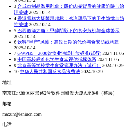
2025-10-14
3
合成肉制品滥用乱象：廉价肉品背后的健康陷阱与治
理关键
2025-10-14
4
香港雪糕大肠菌群超标：冰凉甜品下的卫生隐忧与防
控关键
2025-10-14
5
巴西假酒之痛：甲醇阴影下的食安危机与全球警示
2025-10-14
6
饮料“早产”风波：篡改日期的代价与食安防线构建
2025-10-14
7
GWPB5—2000饮食业油烟排放标准(试行)
2024-11-05
8
中国高校标准化学生食堂评估指标体系
2024-11-05
9
北京高等学校学生食堂管理办法（试行）
2024-10-29
10
中华人民共和国反食品浪费法
2024-10-29
地址
南京江北新区丽景路2号软件园研发大厦A座8楼（整层）
邮箱
maxun@leniucn.com
电话