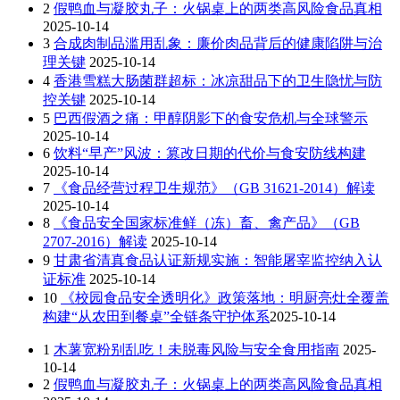
2
假鸭血与凝胶丸子：火锅桌上的两类高风险食品真相
2025-10-14
3
合成肉制品滥用乱象：廉价肉品背后的健康陷阱与治
理关键
2025-10-14
4
香港雪糕大肠菌群超标：冰凉甜品下的卫生隐忧与防
控关键
2025-10-14
5
巴西假酒之痛：甲醇阴影下的食安危机与全球警示
2025-10-14
6
饮料“早产”风波：篡改日期的代价与食安防线构建
2025-10-14
7
《食品经营过程卫生规范》（GB 31621-2014）解读
2025-10-14
8
《食品安全国家标准鲜（冻）畜、禽产品》（GB
2707-2016）解读
2025-10-14
9
甘肃省清真食品认证新规实施：智能屠宰监控纳入认
证标准
2025-10-14
10
《校园食品安全透明化》政策落地：明厨亮灶全覆盖
构建“从农田到餐桌”全链条守护体系​
2025-10-14
1
木薯宽粉别乱吃！未脱毒风险与安全食用指南
2025-
10-14
2
假鸭血与凝胶丸子：火锅桌上的两类高风险食品真相