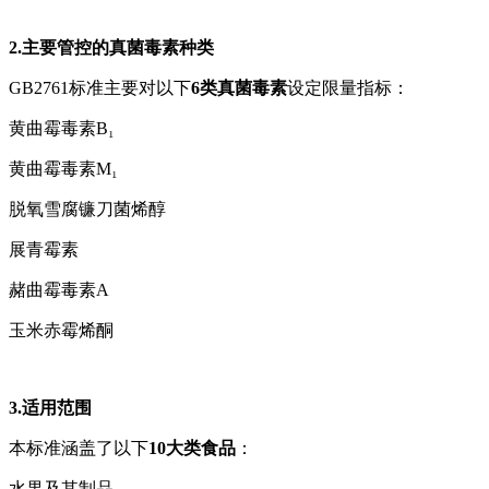
2.主要管控的真菌毒素种类
GB2761标准主要对以下
6类真菌毒素
设定限量指标：
黄曲霉毒素B₁
黄曲霉毒素M₁
脱氧雪腐镰刀菌烯醇
展青霉素
赭曲霉毒素A
玉米赤霉烯酮
3.适用范围
本标准涵盖了以下
10大类食品
：
水果及其制品